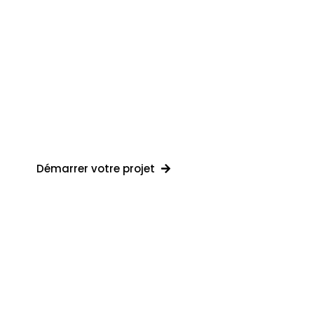
Greenset.
Experts en création de terrains de padel et 
Démarrer votre projet