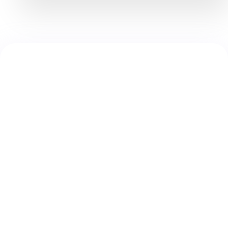
En quoi consiste l'entreprise Quintessia ?
Quels sont vos domaines d'expertise?