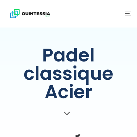
To
na
Padel
classique
Acier