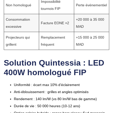
Impossibilité
Non homologué
Perte événementiel
tournois FIP
Consommation
+20 000 à 35 000
Facture EONE ×2
excessive
MAD
Projecteurs qui
Remplacement
+15 000 à 25 000
grillent
fréquent
MAD
Solution Quintessia : LED
400W homologué FIP
Uniformité : écart max 10% d’éclairement
Anti-éblouissement : grilles et angles optimisés
Rendement : 140 lm/W (vs 80 lm/W bas de gamme)
Durée de vie : 50 000 heures (10-12 ans)
Option solaire hybride : zones hors réseau Sud marocain