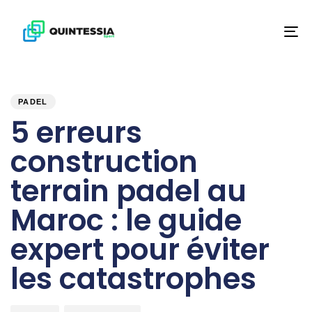
To
na
PUBLISHED
Author
Published
IN:
on:
PADEL
5 erreurs
construction
terrain padel au
Maroc : le guide
expert pour éviter
les catastrophes