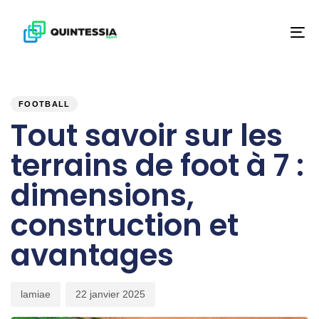
To
na
PUBLISHED
Author
Published
IN:
on:
FOOTBALL
Tout savoir sur les
terrains de foot à 7 :
dimensions,
construction et
avantages
lamiae
22 janvier 2025